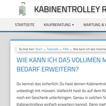
Zum
KABINENTROLLEY 
Inhalt
springen
STARTSEITE
KAUFBERATUNG
WARTUNG & 
Du bist hier:
Start
→
Tutorials
→
FAQ
→ Wie kann ich das Volumen
WIE KANN ICH DAS VOLUMEN M
BEDARF ERWEITERN?
Du kennst das sicherlich: Du hast deinen Kabinentr
unbedingt mit müssen. Vielleicht hast du auf dem 
noch ein Geschenk unterbringen. Genau in solchen S
Kabinentrolleys einfach erweitern kannst. Denn meh