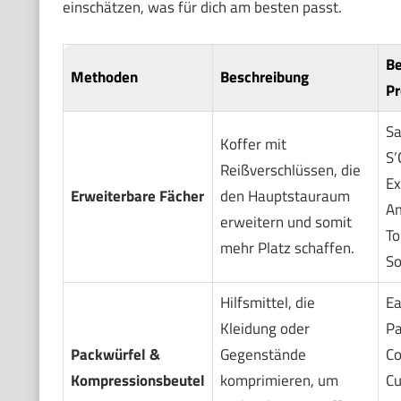
einschätzen, was für dich am besten passt.
Be
Methoden
Beschreibung
Pr
Sa
Koffer mit
S’
Reißverschlüssen, die
Ex
Erweiterbare Fächer
den Hauptstauraum
Am
erweitern und somit
To
mehr Platz schaffen.
S
Hilfsmittel, die
Ea
Kleidung oder
Pa
Packwürfel &
Gegenstände
Co
Kompressionsbeutel
komprimieren, um
Cu