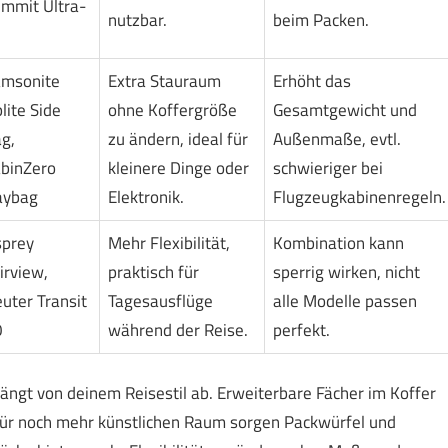
mmit Ultra-
nutzbar.
beim Packen.
msonite
Extra Stauraum
Erhöht das
lite Side
ohne Koffergröße
Gesamtgewicht und
g,
zu ändern, ideal für
Außenmaße, evtl.
binZero
kleinere Dinge oder
schwieriger bei
aybag
Elektronik.
Flugzeugkabinenregeln.
prey
Mehr Flexibilität,
Kombination kann
irview,
praktisch für
sperrig wirken, nicht
uter Transit
Tagesausflüge
alle Modelle passen
0
während der Reise.
perfekt.
gt von deinem Reisestil ab. Erweiterbare Fächer im Koffer
 Für noch mehr künstlichen Raum sorgen Packwürfel und