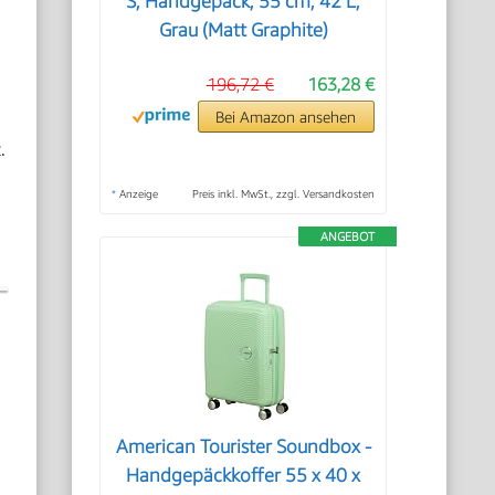
S, Handgepäck, 55 cm, 42 L,
Grau (Matt Graphite)
196,72 €
163,28 €
Bei Amazon ansehen
.
*
Anzeige
Preis inkl. MwSt., zzgl. Versandkosten
ANGEBOT
American Tourister Soundbox -
Handgepäckkoffer 55 x 40 x