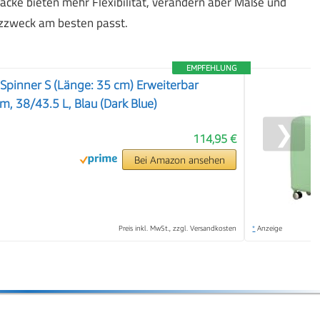
cke bieten mehr Flexibilität, verändern aber Maße und
tzzweck am besten passt.
EMPFEHLUNG
 Spinner S (Länge: 35 cm) Erweiterbar
, 38/43.5 L, Blau (Dark Blue)
❯
114,95 €
Bei Amazon ansehen
Preis inkl. MwSt., zzgl. Versandkosten
*
Anzeige