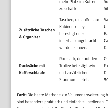
mehr Platz im Koffer
Su
zu schaffen.
Sil
Taschen, die außen am
Sa
Kabinentrolley
Up
Zusätzliche Taschen
befestigt oder
Ba
& Organizer
innerhalb angebracht
Ca
werden können.
D
Rucksack, der auf dem
Os
Rucksäcke mit
Trolley befestigt wird
Fa
Kofferschlaufe
und zusätzlichen
De
Stauraum bietet.
5
Fazit:
Die beste Methode zur Volumenerweiterung hän
sind besonders praktisch und einfach zu bedienen.