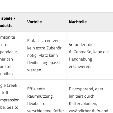
ispiele /
Vorteile
Nachteile
odukte
msonite
Einfach zu nutzen,
Cure
Verändert die
kein extra Zubehör
pandable,
Außenmaße, kann die
nötig, Platz kann
erican
Handhabung
flexibel angepasst
urister
erschweren.
werden.
oundbox
gle Creek
Effiziente
Platzsparend, aber
ck-It
Raumnutzung,
limitiert durch
mpression
flexibel für
Koffervolumen,
be, Sea to
verschiedene Koffer
zusätzlicher Aufwand