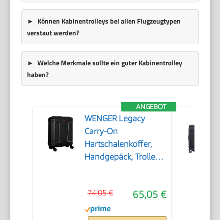
Können Kabinentrolleys bei allen Flugzeugtypen
verstaut werden?
Welche Merkmale sollte ein guter Kabinentrolley
haben?
ANGEBOT
WENGER Legacy
Carry-On
Hartschalenkoffer,
Handgepäck, Trolley,
39 (44) l, Damen
Herren, Business-
74,05 €
65,05 €
Reisen Urlaub,
Schwarz, 610865