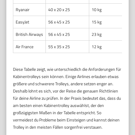
Ryanair
40 x 20 x 25
10 kg
EasyJet
56 x 45 x 25
15 kg
British Airways
56 x 45 x 25
23 kg
Air France
55 x 35 x 25
12 kg
Diese Tabelle zeigt, wie unterschiedlich die Anforderungen für
Kabinentrolleys sein können. Einige Airlines erlauben etwas
größere und schwerere Trolleys, andere setzen enger an.
Deshalb lohnt es sich, vor der Reise die genauen Richtlinien
für deine Airline zu prüfen. In der Praxis bedeutet das, dass du
am besten einen Kabinentrolley auswählst, der den
großzügigsten Maßen in der Tabelle entspricht. So
vermeidest du Probleme beim Einsteigen und kannst deinen
Trolley in den meisten Fällen sorgenfrei verstauen.