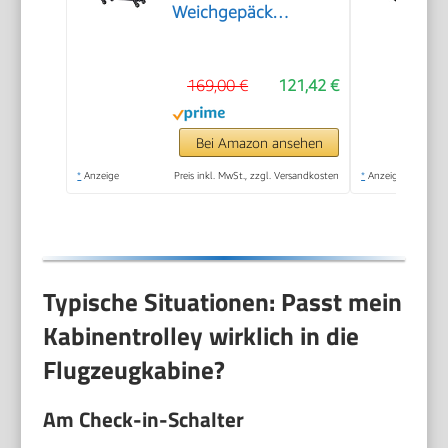
Weichgepäck
Kabinentrolley für die
meisten Airlines
169,00 €
121,42 €
geeignet, inkl. Ryanair
& EasyJet, TSA-
Schloss, Leicht, 39 L,
Bei Amazon ansehen
Schwarz (Black)
*
Anzeige
Preis inkl. MwSt., zzgl. Versandkosten
*
Anzeige
Typische Situationen: Passt mein
Kabinentrolley wirklich in die
Flugzeugkabine?
Am Check-in-Schalter