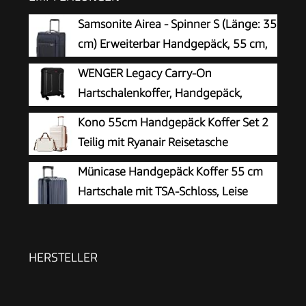
Samsonite Airea - Spinner S (Länge: 35
cm) Erweiterbar Handgepäck, 55 cm,
38/43.5 L, Blau (Dark Blue)
WENGER Legacy Carry-On
Hartschalenkoffer, Handgepäck,
Trolley, 39 (44) l, Damen Herren,
Kono 55cm Handgepäck Koffer Set 2
Business-Reisen Urlaub, Schwarz, 610865
Teilig mit Ryanair Reisetasche
40x30x20cm
Münicase Handgepäck Koffer 55 cm
Hartschale mit TSA-Schloss, Leise
Doppelrollen, Kabinentrolley für viele
Airlines,Dunkelblau
HERSTELLER