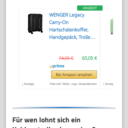
ANGEBOT
WENGER Legacy
Carry-On
Hartschalenkoffer,
Handgepäck, Trolley,
39 (44) l, Damen
Herren, Business-
74,05 €
65,05 €
Reisen Urlaub,
Schwarz, 610865
Bei Amazon ansehen
*
Anzeige
Preis inkl. MwSt., zzgl. Versandkosten
*
Anzeige
Für wen lohnt sich ein