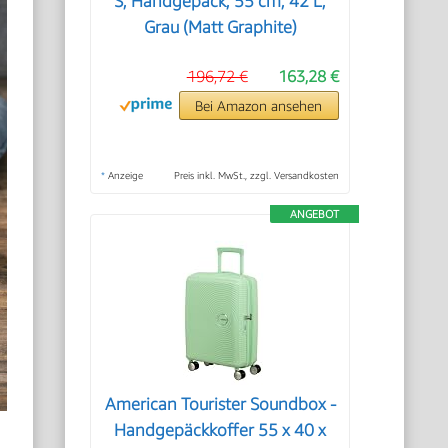
S, Handgepäck, 55 cm, 42 L,
Grau (Matt Graphite)
196,72 €
163,28 €
Bei Amazon ansehen
*
Anzeige
Preis inkl. MwSt., zzgl. Versandkosten
ANGEBOT
American Tourister Soundbox -
Handgepäckkoffer 55 x 40 x