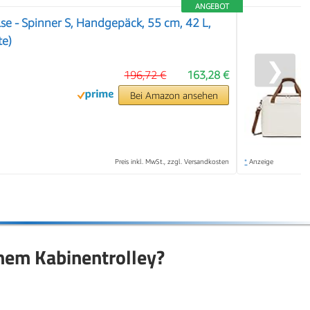
ANGEBOT
e - Spinner S, Handgepäck, 55 cm, 42 L,
te)
❯
196,72 €
163,28 €
Bei Amazon ansehen
Preis inkl. MwSt., zzgl. Versandkosten
*
Anzeige
inem Kabinentrolley?