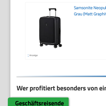
Samsonite Neopuls
Grau (Matt Graphi
*
Anzeige
Wer profitiert besonders von e
Geschäftsreisende