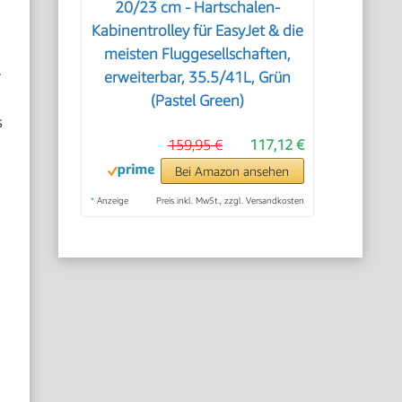
20/23 cm - Hartschalen-
Kabinentrolley für EasyJet & die
meisten Fluggesellschaften,
.
erweiterbar, 35.5/41L, Grün
(Pastel Green)
s
159,95 €
117,12 €
Bei Amazon ansehen
*
Anzeige
Preis inkl. MwSt., zzgl. Versandkosten