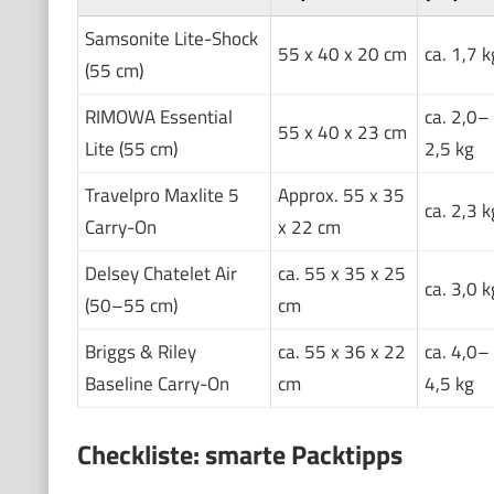
Samsonite Lite-Shock
55 x 40 x 20 cm
ca. 1,7 k
(55 cm)
RIMOWA Essential
ca. 2,0–
55 x 40 x 23 cm
Lite (55 cm)
2,5 kg
Travelpro Maxlite 5
Approx. 55 x 35
ca. 2,3 k
Carry-On
x 22 cm
Delsey Chatelet Air
ca. 55 x 35 x 25
ca. 3,0 k
(50–55 cm)
cm
Briggs & Riley
ca. 55 x 36 x 22
ca. 4,0–
Baseline Carry-On
cm
4,5 kg
Checkliste: smarte Packtipps