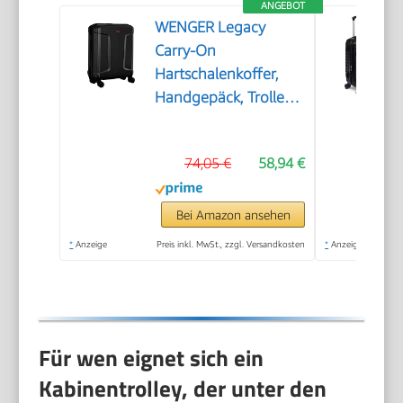
ANGEBOT
WENGER Legacy
Carry-On
Hartschalenkoffer,
Handgepäck, Trolley,
39 (44) l, Damen
Herren, Business-
74,05 €
58,94 €
Reisen Urlaub,
Schwarz, 610865
Bei Amazon ansehen
*
Anzeige
Preis inkl. MwSt., zzgl. Versandkosten
*
Anzeige
Für wen eignet sich ein
Kabinentrolley, der unter den