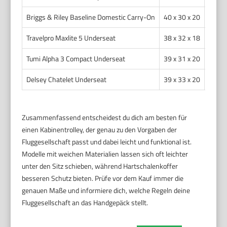
Briggs & Riley Baseline Domestic Carry-On
40 x 30 x 20
2,9
Travelpro Maxlite 5 Underseat
38 x 32 x 18
2,3
Tumi Alpha 3 Compact Underseat
39 x 31 x 20
3,0
Delsey Chatelet Underseat
39 x 33 x 20
2,7
Zusammenfassend entscheidest du dich am besten für
einen Kabinentrolley, der genau zu den Vorgaben der
Fluggesellschaft passt und dabei leicht und funktional ist.
Modelle mit weichen Materialien lassen sich oft leichter
unter den Sitz schieben, während Hartschalenkoffer
besseren Schutz bieten. Prüfe vor dem Kauf immer die
genauen Maße und informiere dich, welche Regeln deine
Fluggesellschaft an das Handgepäck stellt.