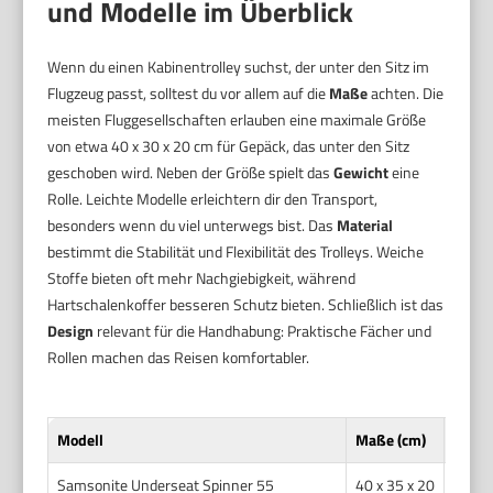
und Modelle im Überblick
Wenn du einen Kabinentrolley suchst, der unter den Sitz im
Flugzeug passt, solltest du vor allem auf die
Maße
achten. Die
meisten Fluggesellschaften erlauben eine maximale Größe
von etwa 40 x 30 x 20 cm für Gepäck, das unter den Sitz
geschoben wird. Neben der Größe spielt das
Gewicht
eine
Rolle. Leichte Modelle erleichtern dir den Transport,
besonders wenn du viel unterwegs bist. Das
Material
bestimmt die Stabilität und Flexibilität des Trolleys. Weiche
Stoffe bieten oft mehr Nachgiebigkeit, während
Hartschalenkoffer besseren Schutz bieten. Schließlich ist das
Design
relevant für die Handhabung: Praktische Fächer und
Rollen machen das Reisen komfortabler.
Modell
Maße (cm)
Gewic
Samsonite Underseat Spinner 55
40 x 35 x 20
2,8