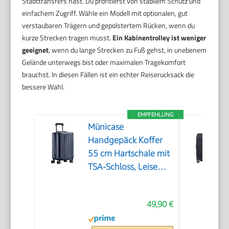
Stadttransfers hast. Du profitierst von stabilem Schutz und
einfachem Zugriff. Wähle ein Modell mit optionalen, gut
verstaubaren Trägern und gepolstertem Rücken, wenn du
kurze Strecken tragen musst.
Ein Kabinentrolley ist weniger
geeignet
, wenn du lange Strecken zu Fuß gehst, in unebenem
Gelände unterwegs bist oder maximalen Tragekomfort
brauchst. In diesen Fällen ist ein echter Reiserucksack die
bessere Wahl.
EMPFEHLUNG
Münicase
Handgepäck Koffer
55 cm Hartschale mit
TSA-Schloss, Leise
Doppelrollen,
Kabinentrolley für
49,90 €
viele
Airlines,Dunkelblau