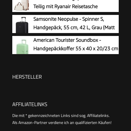
Teilig mit Ryanair Reisetasche
40x30x20cm
Samsonite Neopulse - Spinner S,
Handgepäck, 55 cm, 42 L, Grau (Matt
Graphite)
American Tourister Soundbox -
Handgepäckkoffer 55 x 40 x 20/23 cm
- Hartschalen-Kabinentrolley für
EasyJet & die meisten
Fluggesellschaften, erweiterbar, 35.5/41L, Grün
HERSTELLER
(Pastel Green)
AFFILIATELINKS
Die mit * gekennzeichneten Links sind sog. Affiliatelinks.
Als Amazon-Partner verdiene ich an qualifizierten Käufen!