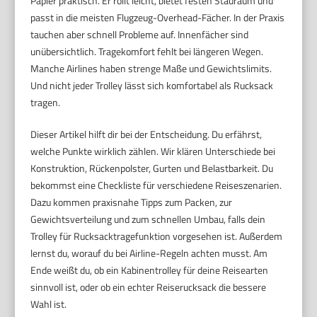
Papier praktisch. Er rollt leicht, bietet festen Stauraum und
passt in die meisten Flugzeug-Overhead-Fächer. In der Praxis
tauchen aber schnell Probleme auf. Innenfächer sind
unübersichtlich. Tragekomfort fehlt bei längeren Wegen.
Manche Airlines haben strenge Maße und Gewichtslimits.
Und nicht jeder Trolley lässt sich komfortabel als Rucksack
tragen.
Dieser Artikel hilft dir bei der Entscheidung. Du erfährst,
welche Punkte wirklich zählen. Wir klären Unterschiede bei
Konstruktion, Rückenpolster, Gurten und Belastbarkeit. Du
bekommst eine Checkliste für verschiedene Reiseszenarien.
Dazu kommen praxisnahe Tipps zum Packen, zur
Gewichtsverteilung und zum schnellen Umbau, falls dein
Trolley für Rucksacktragefunktion vorgesehen ist. Außerdem
lernst du, worauf du bei Airline-Regeln achten musst. Am
Ende weißt du, ob ein Kabinentrolley für deine Reisearten
sinnvoll ist, oder ob ein echter Reiserucksack die bessere
Wahl ist.