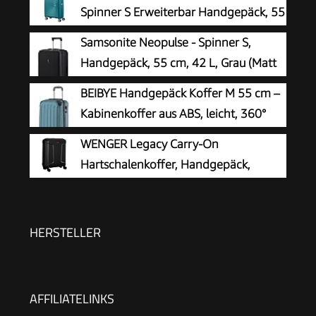
Spinner S Erweiterbar Handgepäck, 55
cm, 35.5/41 L, Grün (Jade Green)
Samsonite Neopulse - Spinner S,
Handgepäck, 55 cm, 42 L, Grau (Matt
Graphite)
BEIBYE Handgepäck Koffer M 55 cm –
Kabinenkoffer aus ABS, leicht, 360°
Doppelrollen, Reisekoffer für
WENGER Legacy Carry-On
Kurzreisen, Dunkelgruen
Hartschalenkoffer, Handgepäck,
Trolley, 39 (44) l, Damen Herren,
Business-Reisen Urlaub, Schwarz, 610865
HERSTELLER
AFFILIATELINKS