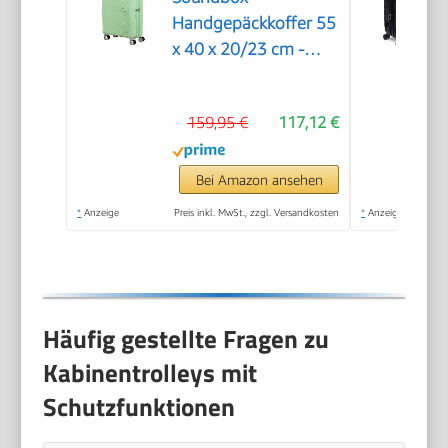
Handgepäckkoffer 55
x 40 x 20/23 cm -
Hartschalen-
Kabinentrolley für
159,95 €
117,12 €
EasyJet & die meisten
Fluggesellschaften,
erweiterbar,
Bei Amazon ansehen
35.5/41L, Grün
*
Anzeige
Preis inkl. MwSt., zzgl. Versandkosten
*
Anzeige
(Pastel Green)
Häufig gestellte Fragen zu
Kabinentrolleys mit
Schutzfunktionen