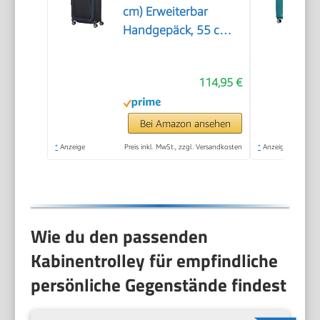
cm) Erweiterbar
Handgepäck, 55 cm,
38/43.5 L, Blau (Dark
Blue)
114,95 €
Bei Amazon ansehen
*
Anzeige
Preis inkl. MwSt., zzgl. Versandkosten
*
Anzeige
Wie du den passenden
Kabinentrolley für empfindliche
persönliche Gegenstände findest