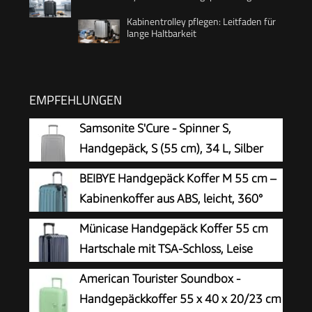
Kabinentrolley pflegen: Leitfaden für
lange Haltbarkeit
EMPFEHLUNGEN
Samsonite S'Cure - Spinner S,
Handgepäck, S (55 cm), 34 L, Silber
(Silver)
BEIBYE Handgepäck Koffer M 55 cm –
Kabinenkoffer aus ABS, leicht, 360°
Doppelrollen, Reisekoffer für
Münicase Handgepäck Koffer 55 cm
Kurzreisen, Dunkelgruen
Hartschale mit TSA-Schloss, Leise
Doppelrollen, Kabinentrolley für viele
American Tourister Soundbox -
Airlines,Dunkelblau
Handgepäckkoffer 55 x 40 x 20/23 cm