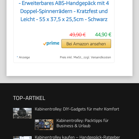
- Erweiterbares ABS-Handgepäck mit 4
Doppel-Spinnerrädern - Kratzfest und
Leicht - 55 x 37,5 x 25,5cm - Schwarz
49,90 €
44,90 €
Bei Amazon ansehen
*
Anzeige
Preis inkl. MwSt., zzgl. Versandkosten
TOP-ARTIKEL
Kabinentrolley: DIY-Gadgets für mehr Komfort
Kabinentrolley: Packtipps für
Business & Urlaub
Kabinentrolley kaufen – Handgepäck-Ratgeber