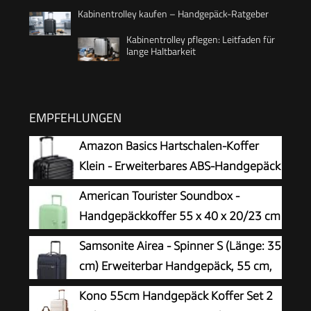
Kabinentrolley kaufen – Handgepäck-Ratgeber
Kabinentrolley pflegen: Leitfaden für
lange Haltbarkeit
EMPFEHLUNGEN
Amazon Basics Hartschalen-Koffer
Klein - Erweiterbares ABS-Handgepäck
mit 4 Doppel-Spinnerrädern - Kratzfest
American Tourister Soundbox -
und Leicht - 55 x 37,5 x 25,5cm -
Handgepäckkoffer 55 x 40 x 20/23 cm
Schwarz
- Hartschalen-Kabinentrolley für
Samsonite Airea - Spinner S (Länge: 35
EasyJet & die meisten
cm) Erweiterbar Handgepäck, 55 cm,
Fluggesellschaften, erweiterbar, 35.5/41L, Grün
38/43.5 L, Blau (Dark Blue)
Kono 55cm Handgepäck Koffer Set 2
(Pastel Green)