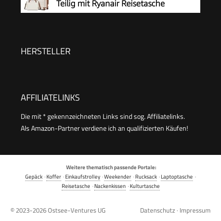
Teilig mit Ryanair Reisetasche
40x30x20cm
HERSTELLER
AFFILIATELINKS
Die mit * gekennzeichneten Links sind sog. Affiliatelinks.
Als Amazon-Partner verdiene ich an qualifizierten Käufen!
Weitere thematisch passende Portale:
Gepäck
·
Koffer
·
Einkaufstrolley
·
Weekender
·
Rucksack
·
Laptoptasche
·
Reisetasche
·
Nackenkissen
·
Kulturtasche
© 2023-2026
Ostsee-Ventures UG
Datenschutz
·
Impressum