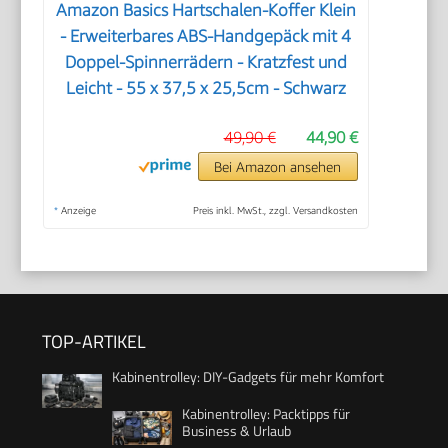
Amazon Basics Hartschalen-Koffer Klein
- Erweiterbares ABS-Handgepäck mit 4
Doppel-Spinnerrädern - Kratzfest und
Leicht - 55 x 37,5 x 25,5cm - Schwarz
49,90 €
44,90 €
Bei Amazon ansehen
*
Anzeige
Preis inkl. MwSt., zzgl. Versandkosten
TOP-ARTIKEL
Kabinentrolley: DIY-Gadgets für mehr Komfort
Kabinentrolley: Packtipps für
Business & Urlaub