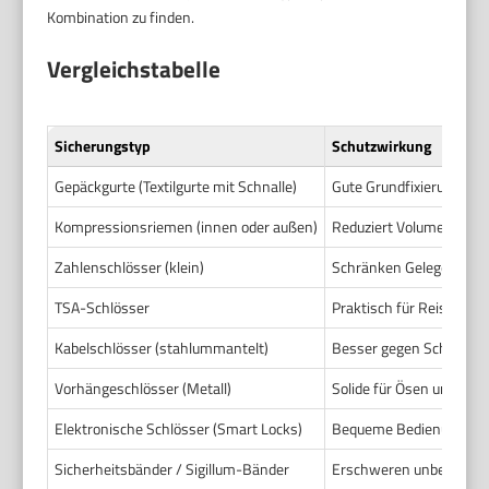
Kombination zu finden.
Vergleichstabelle
Sicherungstyp
Schutzwirkung
Gepäckgurte (Textilgurte mit Schnalle)
Gute Grundfixierung. Ve
Kompressionsriemen (innen oder außen)
Reduziert Volumen. Verh
Zahlenschlösser (klein)
Schränken Gelegenheitsz
TSA-Schlösser
Praktisch für Reisen in 
Kabelschlösser (stahlummantelt)
Besser gegen Schnitt als
Vorhängeschlösser (Metall)
Solide für Ösen und Ket
Elektronische Schlösser (Smart Locks)
Bequeme Bedienung. Je n
Sicherheitsbänder / Sigillum-Bänder
Erschweren unbemerkten 