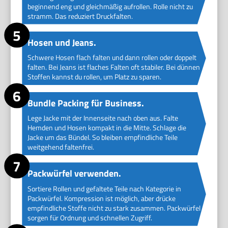
beginnend eng und gleichmäßig aufrollen. Rolle nicht zu
stramm. Das reduziert Druckfalten.
Hosen und Jeans.
Schwere Hosen flach falten und dann rollen oder doppelt
falten. Bei Jeans ist flaches Falten oft stabiler. Bei dünnen
Stoffen kannst du rollen, um Platz zu sparen.
Bundle Packing für Business.
Lege Jacke mit der Innenseite nach oben aus. Falte
Hemden und Hosen kompakt in die Mitte. Schlage die
Jacke um das Bündel. So bleiben empfindliche Teile
weitgehend faltenfrei.
Packwürfel verwenden.
Sortiere Rollen und gefaltete Teile nach Kategorie in
Packwürfel. Kompression ist möglich, aber drücke
empfindliche Stoffe nicht zu stark zusammen. Packwürfel
sorgen für Ordnung und schnellen Zugriff.