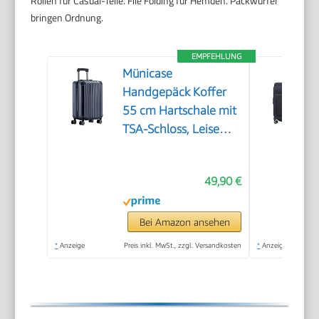
Rollen für Casual-Teile. File Folding für Hemden. Packwürfel
bringen Ordnung.
EMPFEHLUNG
Münicase
Handgepäck Koffer
55 cm Hartschale mit
TSA-Schloss, Leise
Doppelrollen,
Kabinentrolley für
49,90 €
viele
Airlines,Dunkelblau
Bei Amazon ansehen
*
Anzeige
Preis inkl. MwSt., zzgl. Versandkosten
*
Anzeige