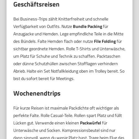
Geschäftsreisen
Bei Business-Trips zählt Knitterfreiheit und schnelle
Verfügbarkeit von Outfits. Nutze
Bundle Packing
für
Anzugjacke und Hemden. Lege empfindliche Teile in die Mitte
des Bündels. Falte Hemden flach oder nutze
File Folding
für
sichtbar geordnete Hemden. Rolle T-Shirts und Unterwäsche,
um Platz für Schuhe und Technik zu schaffen. Packtaschen
oder dünne Schutzhüllen zwischen Stofflagen verhindern
Abrieb. Halte ein Set Notfallkleidung oben im Trolley bereit. So
bist du sofort bereit für Meetings.
Wochenendtrips
Für kurze Reisen ist maximale Packdichte oft wichtiger als
perfekte Falte. Rolle Casual-Teile. Rollen spart Platz und füllt
Lücken gut. Verwende einen kleinen
Packwürfel
für
Unterwäsche und Socken. Kompressionsbeutel sind nur
dann sinnvoll, wenn du wenig Platz hast. Trage beim Flug das