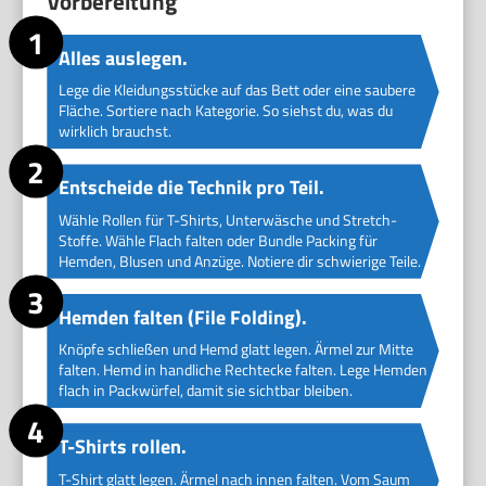
Vorbereitung
Alles auslegen.
Lege die Kleidungsstücke auf das Bett oder eine saubere
Fläche. Sortiere nach Kategorie. So siehst du, was du
wirklich brauchst.
Entscheide die Technik pro Teil.
Wähle Rollen für T-Shirts, Unterwäsche und Stretch-
Stoffe. Wähle Flach falten oder Bundle Packing für
Hemden, Blusen und Anzüge. Notiere dir schwierige Teile.
Hemden falten (File Folding).
Knöpfe schließen und Hemd glatt legen. Ärmel zur Mitte
falten. Hemd in handliche Rechtecke falten. Lege Hemden
flach in Packwürfel, damit sie sichtbar bleiben.
T-Shirts rollen.
T-Shirt glatt legen. Ärmel nach innen falten. Vom Saum