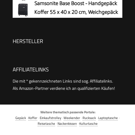
Samsonite Base Boost - Handgepäck
und Leicht - 55 x 37,5 x 25,5cm -
Koffer 55 x 40 x 20 cm, Weichgepäck
Schwarz
Kabinentrolley für die meisten Airlines
geeignet, inkl. Ryanair & EasyJet, TSA-Schloss,
Leicht, 39 L, Schwarz (Black)
HERSTELLER
AFFILIATELINKS
Die mit * gekennzeichneten Links sind sog. Affiliatelinks.
Als Amazon-Partner verdiene ich an qualifizierten Käufen!
Weitere thematisch passende Portale:
Gepäck
·
Koffer
·
Einkaufstrolley
·
Weekender
·
Rucksack
·
Laptoptasche
·
Reisetasche
·
Nackenkissen
·
Kulturtasche