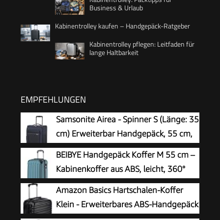
Business & Urlaub
Kabinentrolley kaufen – Handgepäck-Ratgeber
Kabinentrolley pflegen: Leitfaden für
lange Haltbarkeit
EMPFEHLUNGEN
Samsonite Airea - Spinner S (Länge: 35
cm) Erweiterbar Handgepäck, 55 cm,
38/43.5 L, Blau (Dark Blue)
BEIBYE Handgepäck Koffer M 55 cm –
Kabinenkoffer aus ABS, leicht, 360°
Doppelrollen, Reisekoffer für
Amazon Basics Hartschalen-Koffer
Kurzreisen, Dunkelgruen
Klein - Erweiterbares ABS-Handgepäck
mit 4 Doppel-Spinnerrädern - Kratzfest