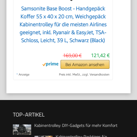
Samsonite Base Boost - Handgepäck
Koffer 55 x 40 x 20 cm, Weichgepäck
Kabinentrolley für die meisten Airlines
geeignet, inkl. Ryanair & EasyJet, TSA-
Schloss, Leicht, 39 L, Schwarz (Black)
169,00 €
121,42 €
Bei Amazon ansehen
*
Anzeige
Preis inkl. MwSt., zzgl. Versandkosten
TOP-ARTIKEL
Kabinentrolley: DIY-Gadgets für mehr Komfort
Kabinentrolley: Packtipps für