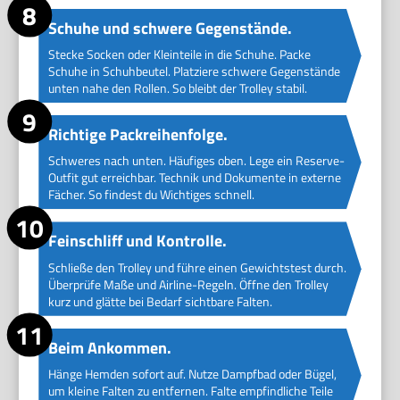
Schuhe und schwere Gegenstände.
Stecke Socken oder Kleinteile in die Schuhe. Packe
Schuhe in Schuhbeutel. Platziere schwere Gegenstände
unten nahe den Rollen. So bleibt der Trolley stabil.
Richtige Packreihenfolge.
Schweres nach unten. Häufiges oben. Lege ein Reserve-
Outfit gut erreichbar. Technik und Dokumente in externe
Fächer. So findest du Wichtiges schnell.
Feinschliff und Kontrolle.
Schließe den Trolley und führe einen Gewichtstest durch.
Überprüfe Maße und Airline-Regeln. Öffne den Trolley
kurz und glätte bei Bedarf sichtbare Falten.
Beim Ankommen.
Hänge Hemden sofort auf. Nutze Dampfbad oder Bügel,
um kleine Falten zu entfernen. Falte empfindliche Teile