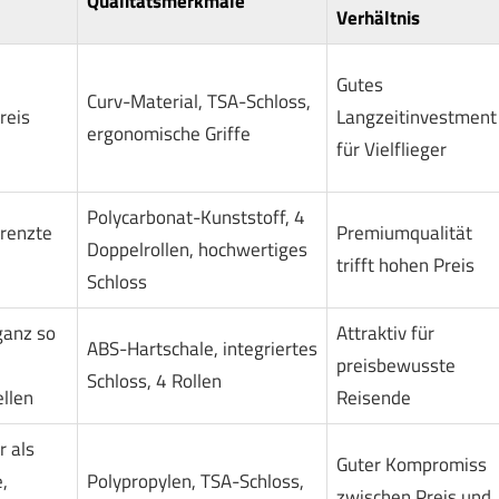
Qualitätsmerkmale
Verhältnis
Gutes
Curv-Material, TSA-Schloss,
reis
Langzeitinvestment
ergonomische Griffe
für Vielflieger
Polycarbonat-Kunststoff, 4
grenzte
Premiumqualität
Doppelrollen, hochwertiges
trifft hohen Preis
Schloss
ganz so
Attraktiv für
ABS-Hartschale, integriertes
preisbewusste
Schloss, 4 Rollen
llen
Reisende
 als
Guter Kompromiss
,
Polypropylen, TSA-Schloss,
zwischen Preis und