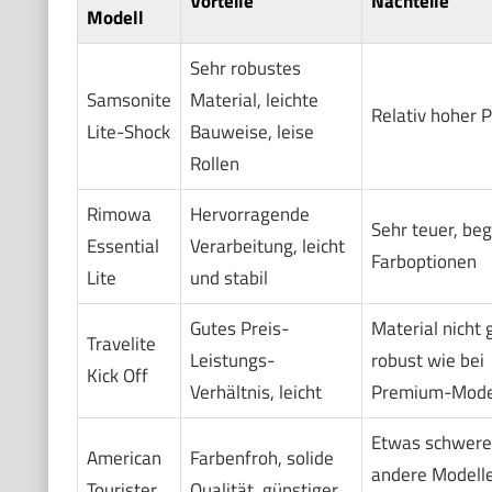
Vorteile
Nachteile
Modell
Sehr robustes
Samsonite
Material, leichte
Relativ hoher P
Lite-Shock
Bauweise, leise
Rollen
Rimowa
Hervorragende
Sehr teuer, be
Essential
Verarbeitung, leicht
Farboptionen
Lite
und stabil
Gutes Preis-
Material nicht 
Travelite
Leistungs-
robust wie bei
Kick Off
Verhältnis, leicht
Premium-Mode
Etwas schwerer
American
Farbenfroh, solide
andere Modelle
Tourister
Qualität, günstiger