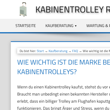
Zum
KABINENTROLLEY 
Inhalt
springen
STARTSEITE
KAUFBERATUNG
WARTUNG & 
Du bist hier:
Start
→
Kaufberatung
→
FAQ
→ Wie wichtig ist die 
WIE WICHTIG IST DIE MARKE B
KABINENTROLLEYS?
Wenn du einen Kabinentrolley kaufst, stehst du vor
Braucht man unbedingt einen bekannten Hersteller od
erlebt, dass ein billiger Trolley am Flughafen kaputtg
funktionieren. Das bringt Ärger und Stress, wenn du u