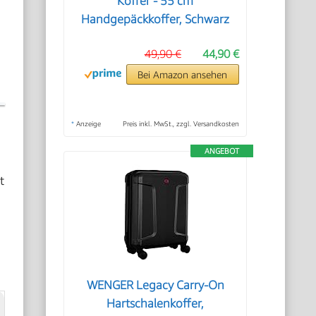
Koffer - 55 cm
Handgepäckkoffer, Schwarz
49,90 €
44,90 €
Bei Amazon ansehen
*
Anzeige
Preis inkl. MwSt., zzgl. Versandkosten
ANGEBOT
t
WENGER Legacy Carry-On
Hartschalenkoffer,