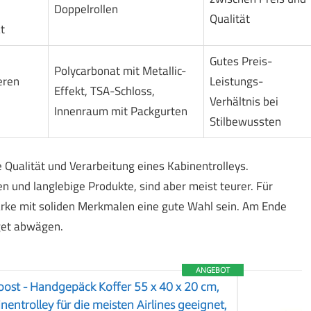
Doppelrollen
Qualität
t
Gutes Preis-
Polycarbonat mit Metallic-
eren
Leistungs-
Effekt, TSA-Schloss,
Verhältnis bei
Innenraum mit Packgurten
Stilbewussten
 Qualität und Verarbeitung eines Kabinentrolleys.
 und langlebige Produkte, sind aber meist teurer. Für
rke mit soliden Merkmalen eine gute Wahl sein. Am Ende
get abwägen.
ANGEBOT
ost - Handgepäck Koffer 55 x 40 x 20 cm,
entrolley für die meisten Airlines geeignet,