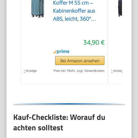
Koffer M 55 cm –
Kabinenkoffer aus
ABS, leicht, 360°
Doppelrollen,
Reisekoffer für
34,90 €
Kurzreisen,
Dunkelgruen
Bei Amazon ansehen
*
Anzeige
Preis inkl. MwSt., zzgl. Versandkosten
*
Anzeige
Kauf-Checkliste: Worauf du
achten solltest