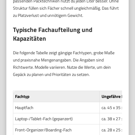
passenden Packtechniken nutzt du jeden Liter besser. Ohne
Struktur füllen sich Fächer schnell ungleichmäßig. Das führt
zu Platzverlust und unnötigem Gewicht.
Typische Fachaufteilung und
Kapazitäten
Die folgende Tabelle zeigt gängige Fachtypen, grobe Maße
und praxisnahe Mengenangaben. Die Angaben sind
Richtwerte. Modelle variieren. Nutze die Werte, um dein
Gepäck zu planen und Prioritäten zu setzen.
Fachtyp
Ungefähre Maße (
Hauptfach
ca. 45 x 35 x 20 c
Laptop-/Tablet-Fach (gepanzert)
ca. 38 x 27 x 3–5 
Front-Organizer/Boarding-Fach
ca. 28 x 25 x 6 cm