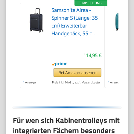
EMPFEHLUNG
Samsonite Airea -
Spinner S (Länge: 35
cm) Erweiterbar
Handgepäck, 55 cm,
38/43.5 L, Blau (Dark
Blue)
114,95 €
Bei Amazon ansehen
*
Anzeige
Preis inkl. MwSt., zzgl. Versandkosten
*
Anzeige
Für wen sich Kabinentrolleys mit
integrierten Fächern besonders