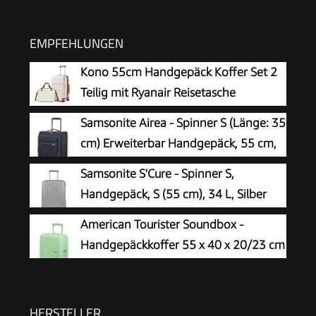
EMPFEHLUNGEN
Kono 55cm Handgepäck Koffer Set 2
Teilig mit Ryanair Reisetasche
40x30x20cm
Samsonite Airea - Spinner S (Länge: 35
cm) Erweiterbar Handgepäck, 55 cm,
38/43.5 L, Blau (Dark Blue)
Samsonite S'Cure - Spinner S,
Handgepäck, S (55 cm), 34 L, Silber
(Silver)
American Tourister Soundbox -
Handgepäckkoffer 55 x 40 x 20/23 cm
- Hartschalen-Kabinentrolley für
EasyJet & die meisten
Fluggesellschaften, erweiterbar, 35.5/41L, Grün
HERSTELLER