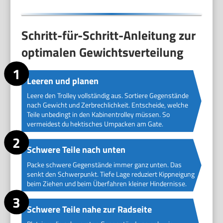
Schritt-für-Schritt-Anleitung zur
optimalen Gewichtsverteilung
Leeren und planen
Leere den Trolley vollständig aus. Sortiere Gegenstände
nach Gewicht und Zerbrechlichkeit. Entscheide, welche
Teile unbedingt in den Kabinentrolley müssen. So
vermeidest du hektisches Umpacken am Gate.
Schwere Teile nach unten
Packe schwere Gegenstände immer ganz unten. Das
senkt den Schwerpunkt. Tiefe Lage reduziert Kippneigung
beim Ziehen und beim Überfahren kleiner Hindernisse.
Schwere Teile nahe zur Radseite