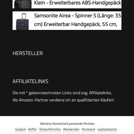
Klein - Erweiterbares ABS-Handgepäck
mit 4 Doppel-Spinnerrädern - Kratzfest
Samsonite Airea - Spinner S (Länge: 35
und Leicht - 55 x 37,5 x 25,5cm -
cm) Erweiterbar Handgepäck, 55 cm,
Schwarz
38/43.5 L, Blau (Dark Blue)
HERSTELLER
AFFILIATELINKS
Die mit * gekennzeichneten Links sind sog. Affiliatelinks.
Als Amazon-Partner verdiene ich an qualifizierten Käufen!
Weitere thematisch passende Portale:
Gepäck
·
Koffer
·
Einkaufstrolley
·
Weekender
·
Rucksack
·
Laptoptasche
·