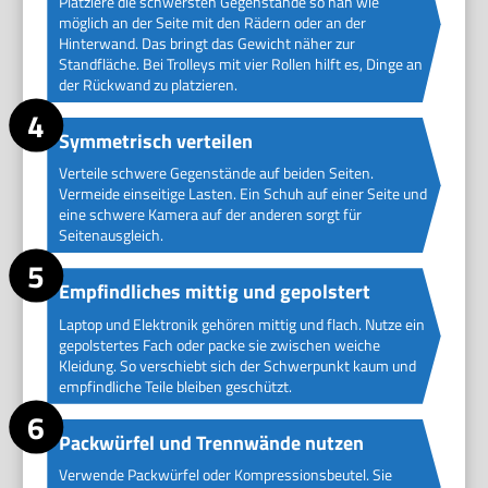
Platziere die schwersten Gegenstände so nah wie
möglich an der Seite mit den Rädern oder an der
Hinterwand. Das bringt das Gewicht näher zur
Standfläche. Bei Trolleys mit vier Rollen hilft es, Dinge an
der Rückwand zu platzieren.
Symmetrisch verteilen
Verteile schwere Gegenstände auf beiden Seiten.
Vermeide einseitige Lasten. Ein Schuh auf einer Seite und
eine schwere Kamera auf der anderen sorgt für
Seitenausgleich.
Empfindliches mittig und gepolstert
Laptop und Elektronik gehören mittig und flach. Nutze ein
gepolstertes Fach oder packe sie zwischen weiche
Kleidung. So verschiebt sich der Schwerpunkt kaum und
empfindliche Teile bleiben geschützt.
Packwürfel und Trennwände nutzen
Verwende Packwürfel oder Kompressionsbeutel. Sie