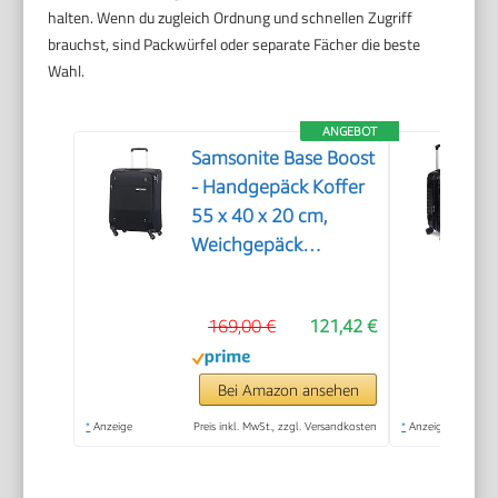
halten. Wenn du zugleich Ordnung und schnellen Zugriff
brauchst, sind Packwürfel oder separate Fächer die beste
Wahl.
ANGEBOT
Samsonite Base Boost
- Handgepäck Koffer
55 x 40 x 20 cm,
Weichgepäck
Kabinentrolley für die
meisten Airlines
169,00 €
121,42 €
geeignet, inkl. Ryanair
& EasyJet, TSA-
Schloss, Leicht, 39 L,
Bei Amazon ansehen
Schwarz (Black)
*
Anzeige
Preis inkl. MwSt., zzgl. Versandkosten
*
Anzeige