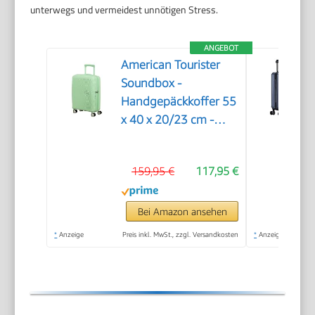
unterwegs und vermeidest unnötigen Stress.
ANGEBOT
American Tourister
Soundbox -
Handgepäckkoffer 55
x 40 x 20/23 cm -
Hartschalen-
Kabinentrolley für
159,95 €
117,95 €
EasyJet & die meisten
Fluggesellschaften,
erweiterbar,
Bei Amazon ansehen
35.5/41L, Grün
*
Anzeige
Preis inkl. MwSt., zzgl. Versandkosten
*
Anzeige
(Pastel Green)