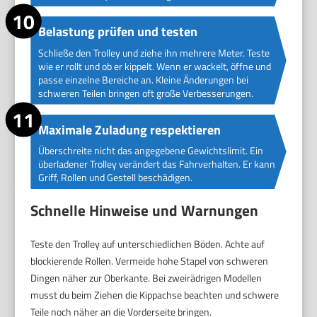
Belastung prüfen und testen
Schließe den Trolley und ziehe ihn mehrere Meter. Teste
wie er rollt und ob er kippelt. Wenn er wackelt, öffne und
passe einzelne Bereiche an. Kleine Änderungen bei
schweren Teilen bringen oft große Verbesserungen.
Maximale Zuladung respektieren
Überschreite nicht das angegebene Gewichtslimit. Ein
überladener Trolley verändert das Fahrverhalten. Er kann
Griff, Rollen und Gestell beschädigen.
Schnelle Hinweise und Warnungen
Teste den Trolley auf unterschiedlichen Böden. Achte auf
blockierende Rollen. Vermeide hohe Stapel von schweren
Dingen näher zur Oberkante. Bei zweirädrigen Modellen
musst du beim Ziehen die Kippachse beachten und schwere
Teile noch näher an die Vorderseite bringen.