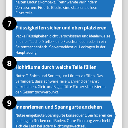
halten Ladung kompakt. Trennwände verhindern
Verrutschen. Fixierte Blöcke sind stabiler als lose
Einzelteile.
Flüssigkeiten sicher und oben platzieren
Packe Flüssigkeiten dicht verschlossen und idealerweise
in einer Tasche. Stelle kleine Flaschen oben oder in ein
Seitentaschenfach. So vermeidest du Leckagen in der
Hauptladung.
Hohlräume durch weiche Teile füllen
Nutze T-Shirts und Socken, um Lücken zu füllen. Das
verhindert, dass schwere Teile während der Fahrt
verrutschen. Gleichmäßig gefüllte Fächer stabilisieren
den Gesamtschwerpunkt.
Innenriemen und Spanngurte anziehen
Nutze eingebaute Spanngurte konsequent. Sie fixieren die
Ladung an Rücken und Boden. Ohne Fixierung verschiebt
sich die Last bei jedem Richtungswechsel.