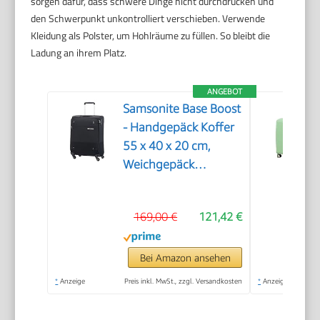
sorgen dafür, dass schwere Dinge nicht durchdrücken und
den Schwerpunkt unkontrolliert verschieben. Verwende
Kleidung als Polster, um Hohlräume zu füllen. So bleibt die
Ladung an ihrem Platz.
ANGEBOT
Samsonite Base Boost
- Handgepäck Koffer
55 x 40 x 20 cm,
Weichgepäck
Kabinentrolley für die
meisten Airlines
169,00 €
121,42 €
geeignet, inkl. Ryanair
& EasyJet, TSA-
Schloss, Leicht, 39 L,
Bei Amazon ansehen
Schwarz (Black)
*
Anzeige
Preis inkl. MwSt., zzgl. Versandkosten
*
Anzeige