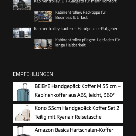
Kabinentrolley: DIY-Gadgets für mehr Komfort
Kabinentrolley: Packtipps für
Business & Urlaub
Kabinentrolley kaufen – Handgepäck-Ratgeber
Kabinentrolley pflegen: Leitfaden für
lange Haltbarkeit
EMPFEHLUNGEN
BEIBYE Handgepäck Koffer M 55 cm –
Kabinenkoffer aus ABS, leicht, 360°
Doppelrollen, Reisekoffer für
Kono 55cm Handgepäck Koffer Set 2
Kurzreisen, Dunkelgruen
Teilig mit Ryanair Reisetasche
40x30x20cm
Amazon Basics Hartschalen-Koffer