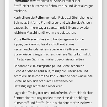
Polycarbonat
vermeidest du Scheuermittel. Bei
Stoffkoffern bürstest du Schmutz aus und lässt alles gut
trocknen.
Kontrolliere die
Rollen
vor jeder Reise auf Steinchen und
Schmutz. Entferne Fremdkörper und wische die Achsen
sauber. Schmiere Lager sparsam mit Silikonspray oder
leichtem Maschinenöl, wenn sie quietschen.
Prüfe
Reißverschlüsse
und Nähte regelmäßig. Ein
Zipper, der klemmt, lässt sich oft mit etwas
Kerzenwachs oder einem speziellen Reißverschluss-
Spray wieder gängig machen. Kleinere Nähte kannst du
mit starkem Garn nachnähen, bevor sie aufreißen.
Behandle die
Teleskopstange
und Griffe schonend.
Ziehe die Stange ganz aus, reinige die Führungen und
schmiere sie leicht mit Silikon. Ziehende oder wackelnde
Griffe lassen sich oft durch Festziehen der
Befestigungsschrauben reparieren.
Lager den Trolley trocken und aufrecht. Vermeide direkte
Sonneneinstrahlung und extreme Hitze, das schädigt
Kunststoff und Stoffe. Packe nicht dauerhaft zu schwer.