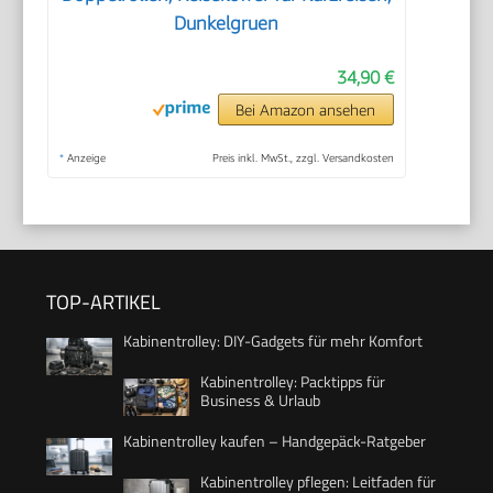
Dunkelgruen
34,90 €
Bei Amazon ansehen
*
Anzeige
Preis inkl. MwSt., zzgl. Versandkosten
TOP-ARTIKEL
Kabinentrolley: DIY-Gadgets für mehr Komfort
Kabinentrolley: Packtipps für
Business & Urlaub
Kabinentrolley kaufen – Handgepäck-Ratgeber
Kabinentrolley pflegen: Leitfaden für