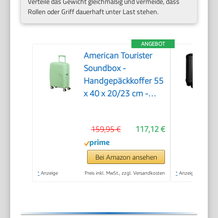
Verteile das Gewicht gleichmäßig und vermeide, dass
Rollen oder Griff dauerhaft unter Last stehen.
ANGEBOT
American Tourister
Soundbox -
Handgepäckkoffer 55
x 40 x 20/23 cm -
Hartschalen-
Kabinentrolley für
159,95 €
117,12 €
EasyJet & die meisten
Fluggesellschaften,
erweiterbar,
Bei Amazon ansehen
35.5/41L, Grün
*
Anzeige
Preis inkl. MwSt., zzgl. Versandkosten
*
Anzeige
(Pastel Green)