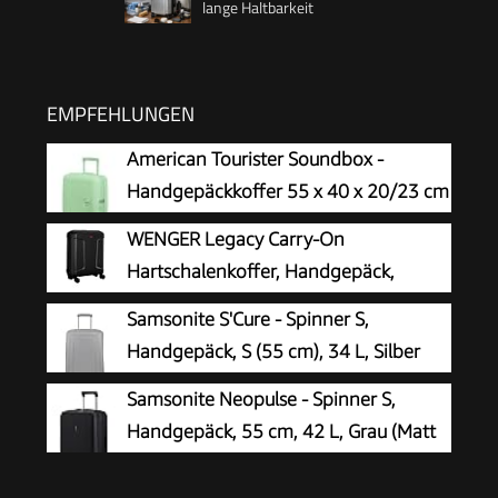
lange Haltbarkeit
EMPFEHLUNGEN
American Tourister Soundbox -
Handgepäckkoffer 55 x 40 x 20/23 cm
- Hartschalen-Kabinentrolley für
WENGER Legacy Carry-On
EasyJet & die meisten
Hartschalenkoffer, Handgepäck,
Fluggesellschaften, erweiterbar, 35.5/41L, Grün
Trolley, 39 (44) l, Damen Herren,
Samsonite S'Cure - Spinner S,
(Pastel Green)
Business-Reisen Urlaub, Schwarz, 610865
Handgepäck, S (55 cm), 34 L, Silber
(Silver)
Samsonite Neopulse - Spinner S,
Handgepäck, 55 cm, 42 L, Grau (Matt
Graphite)