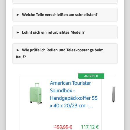
Welche Teile verschleißen am schnellsten?
Lohnt sich ein refurbishtes Modell?
Wie prüfe ich Rollen und Teleskopstange beim
Kauf?
ANGEBOT
American Tourister
Soundbox -
Handgepäckkoffer 55
x 40 x 20/23 cm -
Hartschalen-
Kabinentrolley für
159,95 €
117,12 €
EasyJet & die meisten