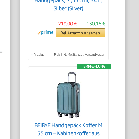
Handgepäck, S (55 cm), 34 L,
Silber (Silver)
219,00 €
130,16 €
n
Bei Amazon ansehen
*
Anzeige
Preis inkl. MwSt., zzgl. Versandkosten
EMPFEHLUNG
u
BEIBYE Handgepäck Koffer M
55 cm – Kabinenkoffer aus