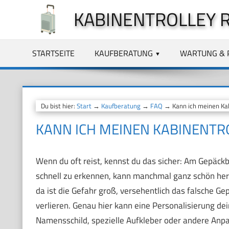
Zum
KABINENTROLLEY 
Inhalt
springen
STARTSEITE
KAUFBERATUNG
WARTUNG & 
Du bist hier:
Start
→
Kaufberatung
→
FAQ
→ Kann ich meinen Kabi
KANN ICH MEINEN KABINENTR
Wenn du oft reist, kennst du das sicher: Am Gepäck
schnell zu erkennen, kann manchmal ganz schön hera
da ist die Gefahr groß, versehentlich das falsche G
verlieren. Genau hier kann eine Personalisierung dein
Namensschild, spezielle Aufkleber oder andere Anpa