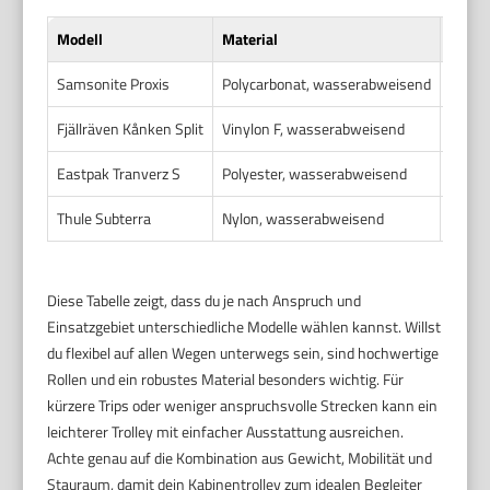
Modell
Material
Gewic
Samsonite Proxis
Polycarbonat, wasserabweisend
3,2 kg
Fjällräven Kånken Split
Vinylon F, wasserabweisend
2,8 kg
Eastpak Tranverz S
Polyester, wasserabweisend
3,0 kg
Thule Subterra
Nylon, wasserabweisend
3,4 kg
Diese Tabelle zeigt, dass du je nach Anspruch und
Einsatzgebiet unterschiedliche Modelle wählen kannst. Willst
du flexibel auf allen Wegen unterwegs sein, sind hochwertige
Rollen und ein robustes Material besonders wichtig. Für
kürzere Trips oder weniger anspruchsvolle Strecken kann ein
leichterer Trolley mit einfacher Ausstattung ausreichen.
Achte genau auf die Kombination aus Gewicht, Mobilität und
Stauraum, damit dein Kabinentrolley zum idealen Begleiter