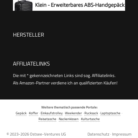
geeignet, inkl. Ryanair & EasyJet, TSA-Schloss,
Klein - Erweiterbares ABS-Handgepäck
Leicht, 39 L, Schwarz (Black)
mit 4 Doppel-Spinnerrädern - Kratzfest
und Leicht - 55 x 37,5 x 25,5cm -
Schwarz
HERSTELLER
AFFILIATELINKS
Die mit * gekennzeichneten Links sind sog. Affiliatelinks.
Als Amazon-Partner verdiene ich an qualifizierten Käufen!
Weitere thematisch passende Portale:
Gepäck
·
Koffer
·
Einkaufstrolley
·
Weekender
·
Rucksack
·
Laptoptasche
·
Reisetasche
·
Nackenkissen
·
Kulturtasche
© 2023-2026
Ostsee-Ventures UG
Datenschutz
·
Impressum