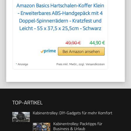
Amazon Basics Hartschalen-Koffer Klein
- Erweiterbares ABS-Handgepäck mit 4
Doppel-Spinnerrädern - Kratzfest und
Leicht - 55 x 37,5 x 25,5cm - Schwarz
49,90 €
44,90 €
Bei Amazon ansehen
*
Anzeige
Preis inkl. MwSt., zzgl. Versandkosten
TOP-ARTIKEL
Kabinentrolley: DIY-Gadgets für mehr Komfort
Kabinentrolley: Packtipps für
Business & Urlaub