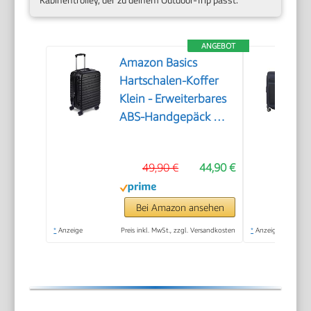
ANGEBOT
Amazon Basics
Hartschalen-Koffer
Klein - Erweiterbares
ABS-Handgepäck mit
4 Doppel-
Spinnerrädern -
49,90 €
44,90 €
Kratzfest und Leicht -
55 x 37,5 x 25,5cm -
Schwarz
Bei Amazon ansehen
*
Anzeige
Preis inkl. MwSt., zzgl. Versandkosten
*
Anzeige