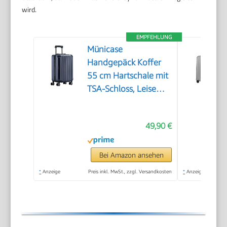
wird.
EMPFEHLUNG
Münicase
Handgepäck Koffer
55 cm Hartschale mit
TSA-Schloss, Leise
Doppelrollen,
Kabinentrolley für
49,90 €
viele
Airlines,Dunkelblau
Bei Amazon ansehen
*
Anzeige
Preis inkl. MwSt., zzgl. Versandkosten
*
Anzeige