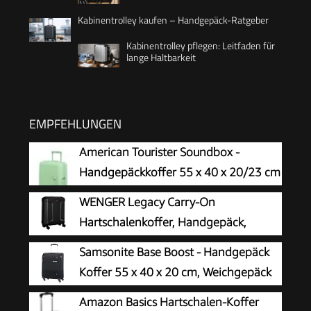
Kabinentrolley kaufen – Handgepäck-Ratgeber
Kabinentrolley pflegen: Leitfaden für
lange Haltbarkeit
EMPFEHLUNGEN
American Tourister Soundbox -
Handgepäckkoffer 55 x 40 x 20/23 cm
- Hartschalen-Kabinentrolley für
WENGER Legacy Carry-On
EasyJet & die meisten
Hartschalenkoffer, Handgepäck,
Fluggesellschaften, erweiterbar, 35.5/41L, Grün
Trolley, 39 (44) l, Damen Herren,
Samsonite Base Boost - Handgepäck
(Pastel Green)
Business-Reisen Urlaub, Schwarz, 610865
Koffer 55 x 40 x 20 cm, Weichgepäck
Kabinentrolley für die meisten Airlines
Amazon Basics Hartschalen-Koffer