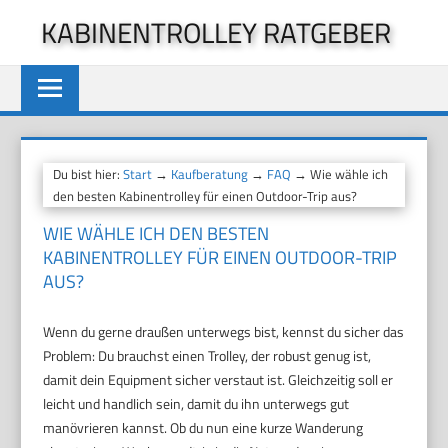
Zum
KABINENTROLLEY RATGEBER
Inhalt
springen
Du bist hier:
Start
→
Kaufberatung
→
FAQ
→ Wie wähle ich
den besten Kabinentrolley für einen Outdoor-Trip aus?
WIE WÄHLE ICH DEN BESTEN
KABINENTROLLEY FÜR EINEN OUTDOOR-TRIP
AUS?
Wenn du gerne draußen unterwegs bist, kennst du sicher das
Problem: Du brauchst einen Trolley, der robust genug ist,
damit dein Equipment sicher verstaut ist. Gleichzeitig soll er
leicht und handlich sein, damit du ihn unterwegs gut
manövrieren kannst. Ob du nun eine kurze Wanderung