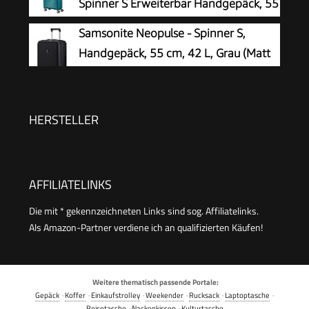
Spinner S Erweiterbar Handgepäck, 55
cm, 35.5/41 L, Grün (Jade Green)
Samsonite Neopulse - Spinner S,
Handgepäck, 55 cm, 42 L, Grau (Matt
Graphite)
HERSTELLER
AFFILIATELINKS
Die mit * gekennzeichneten Links sind sog. Affiliatelinks.
Als Amazon-Partner verdiene ich an qualifizierten Käufen!
Weitere thematisch passende Portale:
Gepäck
·
Koffer
·
Einkaufstrolley
·
Weekender
·
Rucksack
·
Laptoptasche
·
Reisetasche
·
Nackenkissen
·
Kulturtasche