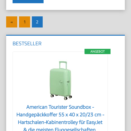
Seitennummerierung
Vorherige
«
1
2
der
Beiträge
Beiträge
BESTSELLER
ANGEBOT
American Tourister Soundbox -
Handgepäckkoffer 55 x 40 x 20/23 cm -
Hartschalen-Kabinentrolley für EasyJet
& die meisten Fluggesellschaften,