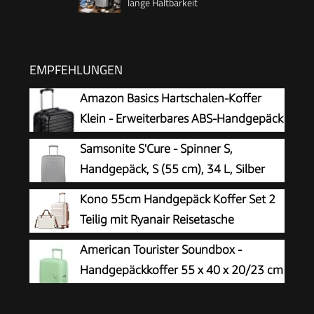
lange Haltbarkeit
EMPFEHLUNGEN
Amazon Basics Hartschalen-Koffer
Klein - Erweiterbares ABS-Handgepäck
mit 4 Doppel-Spinnerrädern - Kratzfest
Samsonite S'Cure - Spinner S,
und Leicht - 55 x 37,5 x 25,5cm -
Handgepäck, S (55 cm), 34 L, Silber
Schwarz
(Silver)
Kono 55cm Handgepäck Koffer Set 2
Teilig mit Ryanair Reisetasche
40x30x20cm
American Tourister Soundbox -
Handgepäckkoffer 55 x 40 x 20/23 cm
- Hartschalen-Kabinentrolley für
EasyJet & die meisten