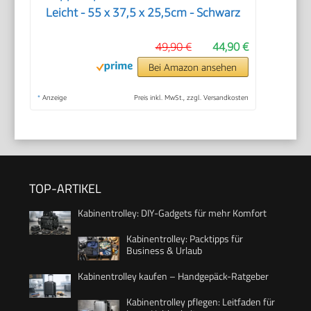
Leicht - 55 x 37,5 x 25,5cm - Schwarz
49,90 €
44,90 €
Bei Amazon ansehen
*
Anzeige
Preis inkl. MwSt., zzgl. Versandkosten
TOP-ARTIKEL
Kabinentrolley: DIY-Gadgets für mehr Komfort
Kabinentrolley: Packtipps für
Business & Urlaub
Kabinentrolley kaufen – Handgepäck-Ratgeber
Kabinentrolley pflegen: Leitfaden für