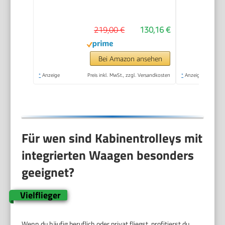
(Silver)
219,00 €
130,16 €
Bei Amazon ansehen
*
Anzeige
Preis inkl. MwSt., zzgl. Versandkosten
*
Anzeige
Für wen sind Kabinentrolleys mit
integrierten Waagen besonders
geeignet?
Vielflieger
Wenn du häufig beruflich oder privat fliegst, profitierst du