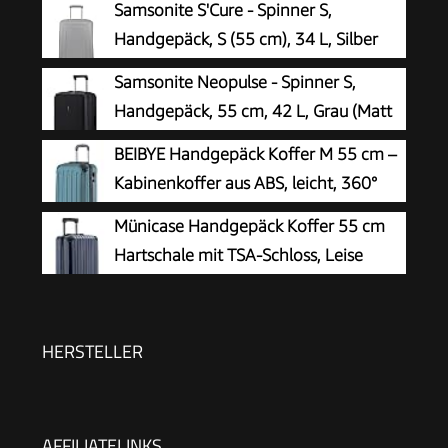
Samsonite S'Cure - Spinner S,
Handgepäck, S (55 cm), 34 L, Silber
(Silver)
Samsonite Neopulse - Spinner S,
Handgepäck, 55 cm, 42 L, Grau (Matt
Graphite)
BEIBYE Handgepäck Koffer M 55 cm –
Kabinenkoffer aus ABS, leicht, 360°
Doppelrollen, Reisekoffer für
Münicase Handgepäck Koffer 55 cm
Kurzreisen, Dunkelgruen
Hartschale mit TSA-Schloss, Leise
Doppelrollen, Kabinentrolley für viele
Airlines,Dunkelblau
HERSTELLER
AFFILIATELINKS