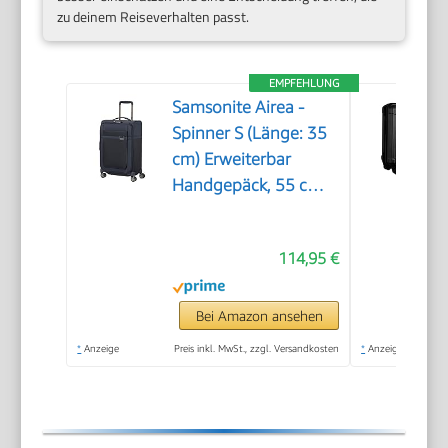
zu deinem Reiseverhalten passt.
EMPFEHLUNG
Samsonite Airea -
Spinner S (Länge: 35
cm) Erweiterbar
Handgepäck, 55 cm,
38/43.5 L, Blau (Dark
Blue)
114,95 €
Bei Amazon ansehen
*
Anzeige
Preis inkl. MwSt., zzgl. Versandkosten
*
Anzeige